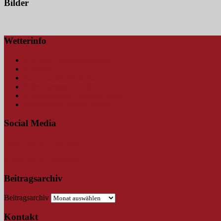
Bilder
Wetterinfo
Amtliche Wetterwarnungen
Blitzkarte
Hochwasserwarnungen
Schmutterpegel Fischach
Schmutterpegel Fischach (mobil)
Wetterstation Bauhof Neusäß
Social Media
Findet uns auf Facebook
Findet uns auf Instagram
Beitragsarchiv
Beitragsarchiv
Kontakt