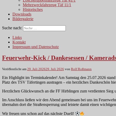
Löschgruppenfahrzeug Täf 41/1
Mehrzweckfahrzeug Täf 11/1
Historisches
Downloads
Bildergalerie
Suche nach:
Links
Kontakt
Impressum und Datenschutz
Feuerwehr-Kick / Dankesessen / Kamerad
Veröffentlicht am
29. Juli 2026
29. Juli 2026
von
Rolf Roßmann
Ein Highlight im Terminkalender! Am Samstag den 25.07.2026 stand w
Platz des TSV Täfertingen austragen – ein herzliches Dankeschön hie
Herzlichen Glückwunsch an die FF Hirblingen zum verdienten Sieg und
Im Anschluss ließen wir den Abend gemeinsam bei uns im Feuerwehrh
übernahm dort die Straßensperrung und leistete damit einen wichtige
Wir freuen uns schon auf das nächste Duell!